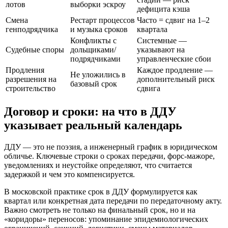
лотов
выборки эскроу
дефицита кэша
Смена
Рестарт процессов
Часто = сдвиг на 1–2
генподрядчика
и музыка сроков
квартала
Конфликты с
Системные —
Судебные споры
дольщиками/
указывают на
подрядчиками
управленческие сбои
Продления
Каждое продление —
Не уложились в
разрешения на
дополнительный риск
базовый срок
строительство
сдвига
Договор и сроки: на что в ДДУ
указывает реальный календарь
ДДУ — это не поэзия, а инженерный график в юридическом
обличье. Ключевые строки о сроках передачи, форс-мажоре,
уведомлениях и неустойке определяют, что считается
задержкой и чем это компенсируется.
В московской практике срок в ДДУ формулируется как
квартал или конкретная дата передачи по передаточному акту.
Важно смотреть не только на финальный срок, но и на
«коридоры» переносов: упоминание эпидемиологических