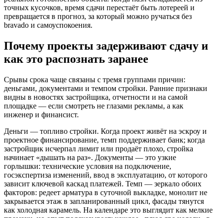
точных кусочков, время сдачи перестаёт быть лотереей и
превращается в прогноз, за который можно ручаться без
bravado и самоуспокоения.
Почему проекты задерживают сдачу и
как это распознать заранее
Срывы срока чаще связаны с тремя группами причин:
деньгами, документами и темпом стройки. Ранние признаки
видны в новостях застройщика, отчетности и на самой
площадке — если смотреть не глазами рекламы, а как
инженер и финансист.
Деньги — топливо стройки. Когда проект живёт на эскроу и
проектное финансирование, темп поддерживает банк; когда
застройщик исчерпал лимит или продаёт плохо, стройка
начинает «дышать на раз». Документы — это узкие
горлышки: технические условия на подключение,
госэкспертиза изменений, ввод в эксплуатацию, от которого
зависит ключевой каскад платежей. Темп — зеркало обоих
факторов: редеет арматура в суточной выкладке, монолит не
закрывается этаж в запланированный цикл, фасады тянутся
как холодная карамель. На календаре это выглядит как мелкие