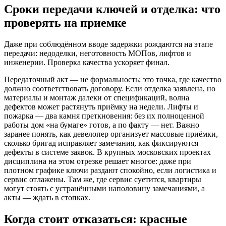
Сроки передачи ключей и отделка: что
проверять на приемке
Даже при соблюдённом вводе задержки рождаются на этапе
передачи: недоделки, неготовность МОПов, лифтов и
инженерии. Проверка качества ускоряет финал.
Передаточный акт — не формальность; это точка, где качество
должно соответствовать договору. Если отделка заявлена, но
материалы и монтаж далеки от спецификаций, волна
дефектов может растянуть приёмку на недели. Лифты и
пожарка — два камня преткновения: без их полноценной
работы дом «на бумаге» готов, а по факту — нет. Важно
заранее понять, как девелопер организует массовые приёмки,
сколько бригад исправляет замечания, как фиксируются
дефекты в системе заявок. В крупных московских проектах
дисциплина на этом отрезке решает многое: даже при
плотном графике ключи раздают спокойно, если логистика и
сервис отлажены. Там же, где сервис суетится, квартиры
могут стоять с устранёнными наполовину замечаниями, а
акты — ждать в стопках.
Когда стоит отказаться: красные