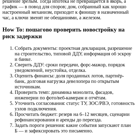
решение зрелым. Тогда ипотека не превращается в якорь, а
график — в повод для споров; дом, собранный как хорошо
настроенный механизм, приходит к финишу в назначенный
час, а ключи звенят не обещаниями, а железом.
How To: пошагово проверить новостройку на
риск задержки
Собрать документы: проектная декларация, разрешение
на строительство, типовой ДДУ, информация об эскроу
и банке.
Сверить ДДУ: сроки передачи, форс-мажор, порядок
уведомлений, неустойка, отделка.
Оценить финансы: доля проданных лотов, партнёр-
банк, долговая нагрузка девелопера по открытым
источникам.
Проверить темп: динамика монолита, фасадов,
инженерии по фото/веб-камерам и отчётам.
Уточнить согласования: статус ТУ, ЗОС/РВЭ, готовность
узлов подключения.
Просчитать бюджет: резерв на 6–12 месяцев, сценарии
рефинансирования и аренды до переезда.
Задать пороги решения: какие события запускают план
Б — и зафиксировать это письменно.