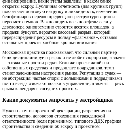
финансирование, какие этапы заявлены, в каком банке
открыты эскроу. Публичная отчетность (для крупных групп)
показывает долговую нагрузку и ликвидность; изменения
бенефициаров нередко предвещают реструктуризацию и
пересмотр темпов. Важно видеть весь портфель: если у
девелопера одновременно строится десяток площадок, а
продажи буксуют, вероятен кассовый разрыв, который
перераспределит ресурсы в пользу «флагманов», оставляя
остальным проекты хлебные крошки внимания.
Московская практика подсказывает, что сильный партнёр-
банк дисциплинирует график и не любит сюрпризов, а значит
— затяжные простои редки. Если же проект живёт на
собственных средствах и предоплате подрядчиков, темп
станет заложником настроения рынка. Репутация в судах —
не абстракция: частые споры с дольщиками и подрядчиками
почти всегда означают косяки в управлении, а значит — риск
срыва календаря в соседних проектах.
Какие документы запросить у застройщика
Нужен пакет из проектной декларации, разрешения на
строительство, договоров страхования гражданской
ответственности (если применимо), типового ДДУ, графика
строительства и сведений об эскроу и проектном