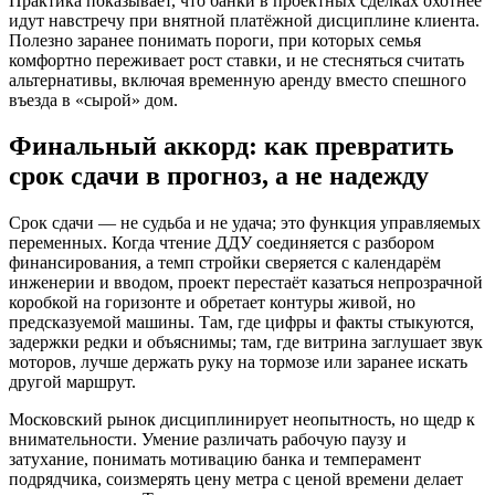
Практика показывает, что банки в проектных сделках охотнее
идут навстречу при внятной платёжной дисциплине клиента.
Полезно заранее понимать пороги, при которых семья
комфортно переживает рост ставки, и не стесняться считать
альтернативы, включая временную аренду вместо спешного
въезда в «сырой» дом.
Финальный аккорд: как превратить
срок сдачи в прогноз, а не надежду
Срок сдачи — не судьба и не удача; это функция управляемых
переменных. Когда чтение ДДУ соединяется с разбором
финансирования, а темп стройки сверяется с календарём
инженерии и вводом, проект перестаёт казаться непрозрачной
коробкой на горизонте и обретает контуры живой, но
предсказуемой машины. Там, где цифры и факты стыкуются,
задержки редки и объяснимы; там, где витрина заглушает звук
моторов, лучше держать руку на тормозе или заранее искать
другой маршрут.
Московский рынок дисциплинирует неопытность, но щедр к
внимательности. Умение различать рабочую паузу и
затухание, понимать мотивацию банка и темперамент
подрядчика, соизмерять цену метра с ценой времени делает