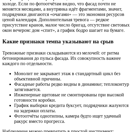
холоде. Если по фотоотчётам видно, что фасад почти не
меняется месяцами, а внутрянка идёт фрагментами, значит,
подрядчики двигаются «очагами» — это экономия ресурсов
ценой календаря. Дополнительная тревога — редкое
присутствие кранов, малое число бригад, отсутствие световых
окон вечером: дом «спит», а график бодро шагает на бумаге.
Какие признаки темпа указывают на срыв
Тревожные признаки складываются из мелочей: от ритма
бетонирования до пульса фасада. Их совокупность важнее
каждого по отдельности.
Монолит не закрывает этаж в стандартный цикл без
объективной причины.
Фасадные работы редко видны в динамике; теплоконтур
затягивается.
Инженерные щитовые не смонтированы при высокой
готовности коробки.
График выборки кредита буксует, подрядчики жалуются
на задержки оплаты.
Фотоотчёты однотипны, камера будто ищет удачный
ракурс вместо прогресса.
Наблюдение можно превратить в простой инструмент: