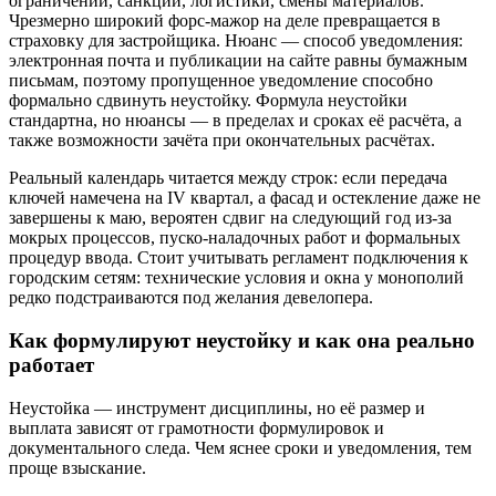
ограничений, санкций, логистики, смены материалов.
Чрезмерно широкий форс-мажор на деле превращается в
страховку для застройщика. Нюанс — способ уведомления:
электронная почта и публикации на сайте равны бумажным
письмам, поэтому пропущенное уведомление способно
формально сдвинуть неустойку. Формула неустойки
стандартна, но нюансы — в пределах и сроках её расчёта, а
также возможности зачёта при окончательных расчётах.
Реальный календарь читается между строк: если передача
ключей намечена на IV квартал, а фасад и остекление даже не
завершены к маю, вероятен сдвиг на следующий год из-за
мокрых процессов, пуско-наладочных работ и формальных
процедур ввода. Стоит учитывать регламент подключения к
городским сетям: технические условия и окна у монополий
редко подстраиваются под желания девелопера.
Как формулируют неустойку и как она реально
работает
Неустойка — инструмент дисциплины, но её размер и
выплата зависят от грамотности формулировок и
документального следа. Чем яснее сроки и уведомления, тем
проще взыскание.