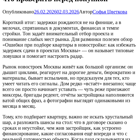
Опубликовано
26.02.2026
02.03.2026
Автор
Софья Цветкова
Короткий итог: задержки рождаются не на финише, а в
мелочах, спрятанных в документах, финансах и темпе
стройки. Тон задаёт внимательный отбор проекта и
понимание слабых мест рынка. Для разминки полезен обзор
«Ошибки при подборе квартиры в новостройке: как избежать
задержек сдачи в проектах Москвы» — он называет типовые
ловушки и помогает настроить радар.
Рынок новостроек Москвы живёт как большой организм: он
дышит циклами, реагирует на дорогие деньги, бюрократию и
материалы, бывает вспыльчив, но предсказуем для тех, кто
умеет читать его сигналы. Дом редко «встаёт» внезапно; чаще
всего он просто начинает уставать — чуть реже приезжают
миксеры, бригады редеют, отчёты застройщика наполняются
ватой общих фраз, а фотографии выглядят одинаковыми из
месяца в месяц.
Тому, кто подбирает квартиру, важно не искать хрустальный
шар, а разложить шансы на стол: что в договоре сказано о
сроках и неустойке, чем жив застройщик, как устроено
финансирование, какие согласования ещё впереди и что с
реальной готовностью объекта. Когда пазл складывается из