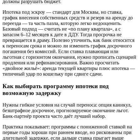
должны разрушать бюджет.
Ипотека под эскроу — стандарт для Москвы, но ставка,
график внесения собственных средств и резерв на аренду до
переезда — та часть пазла, которую легко недооценить.
Базовый подход — считать не «по плану квартала», а с
запасом 6–12 месяцев к дате в ДДУ. Тогда просрочка не
превращается в драму. Полезно уточнить, как банк относится
к переносам срока и можно ли изменить график досрочного
погашения без комиссий. Если ставка плавающая или
льготная с горизонтом окончания, нужно прописать сценарий
продления или рефинансирования. Важно просчитать
«двойное жильё»: аренда текущей квартиры плюс ипотека —
типичный удар по кошельку при сдвиге сдачи.
Как выбирать программу ипотеки под
возможную задержку
Нужны гибкие условия на случай переноса: опция каникул,
безштрафное досрочное, прогнозируемое окончание льгот.
Банк-партнёр проекта часто даёт лучший набор.
Практика показывает: программы с пониженной ставкой на
первые годы хороши при раннем вводе, но рискованны при
длительной задержке, если дальше ставка прыгает выше