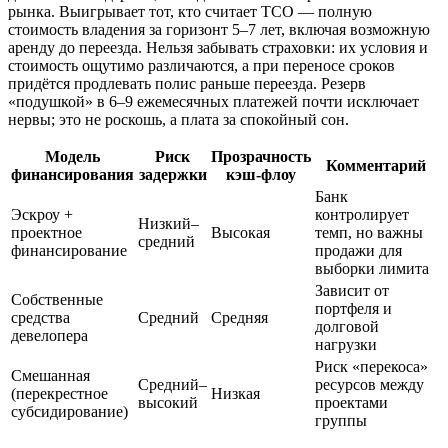
рынка. Выигрывает тот, кто считает TCO — полную
стоимость владения за горизонт 5–7 лет, включая возможную
аренду до переезда. Нельзя забывать страховки: их условия и
стоимость ощутимо различаются, а при переносе сроков
придётся продлевать полис раньше переезда. Резерв
«подушкой» в 6–9 ежемесячных платежей почти исключает
нервы; это не роскошь, а плата за спокойный сон.
Модель
Риск
Прозрачность
Комментарий
финансирования
задержки
кэш-флоу
Банк
Эскроу +
контролирует
Низкий–
проектное
Высокая
темп, но важны
средний
финансирование
продажи для
выборки лимита
Зависит от
Собственные
портфеля и
средства
Средний
Средняя
долговой
девелопера
нагрузки
Риск «перекоса»
Смешанная
Средний–
ресурсов между
(перекрестное
Низкая
высокий
проектами
субсидирование)
группы