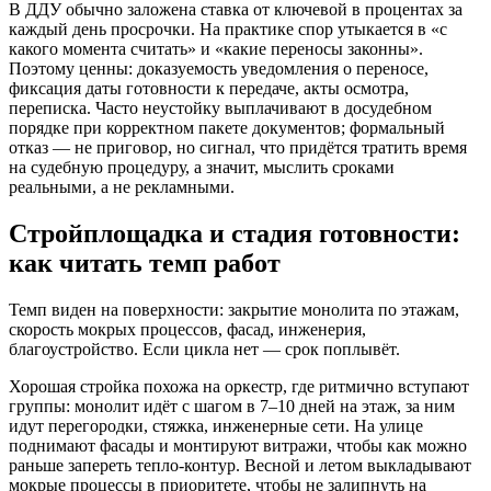
В ДДУ обычно заложена ставка от ключевой в процентах за
каждый день просрочки. На практике спор утыкается в «с
какого момента считать» и «какие переносы законны».
Поэтому ценны: доказуемость уведомления о переносе,
фиксация даты готовности к передаче, акты осмотра,
переписка. Часто неустойку выплачивают в досудебном
порядке при корректном пакете документов; формальный
отказ — не приговор, но сигнал, что придётся тратить время
на судебную процедуру, а значит, мыслить сроками
реальными, а не рекламными.
Стройплощадка и стадия готовности:
как читать темп работ
Темп виден на поверхности: закрытие монолита по этажам,
скорость мокрых процессов, фасад, инженерия,
благоустройство. Если цикла нет — срок поплывёт.
Хорошая стройка похожа на оркестр, где ритмично вступают
группы: монолит идёт с шагом в 7–10 дней на этаж, за ним
идут перегородки, стяжка, инженерные сети. На улице
поднимают фасады и монтируют витражи, чтобы как можно
раньше запереть тепло-контур. Весной и летом выкладывают
мокрые процессы в приоритете, чтобы не залипнуть на