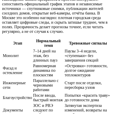
сопоставить официальный график этапов и независимые
источники — спутниковые снимки, публикации жителей
соседних домов, открытые веб-камеры, отчёты банка. В
Москве это особенно наглядно: плотная городская среда
оставляет цифровые следы, и скрыть затишье труднее, чем в
полях. Прозрачность делает прогнозы точнее, если читать
регулярно, а не от случая к случаю.
Нормальный
Этап
Тревожные сигналы
темп
7–14 дней на
Паузы 3–4 недели,
Монолит
этаж, без
«ступеньки» без
длинных пауз
завершения секций
Равномерная
«Островки» готовности,
Фасад и
динамика по
долгое ожидание
остекление
плоскостям
теплоконтуров
Параллельно с
Инженерные
Старт после отделки,
черновыми
сети
пересборка узлов
работами
После ввода,
Попытки «красить траву»
Благоустройство
быстрый монтаж
до готовности дома
ЗОС и РВЭ
Затянутая экспертиза
Документы
следуют по
изменений, возвраты на