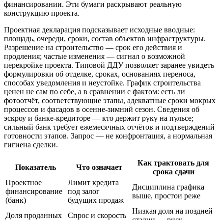
финансировании. Эти бумаги раскрывают реальную
конструкцию проекта.
Проектная декларация подсказывает исходные вводные:
площадь, очереди, сроки, состав объектов инфраструктуры.
Разрешение на строительство — срок его действия и
продления; частые изменения — сигнал о возможной
перекройке проекта. Типовой ДДУ позволяет заранее увидеть
формулировки об отделке, сроках, основаниях переноса,
способах уведомления и неустойке. График строительства
ценен не сам по себе, а в сравнении с фактом: есть ли
фотоотчёт, соответствующие этапы, адекватные сроки мокрых
процессов и фасадов в осенне-зимний сезон. Сведения об
эскроу и банке-кредиторе — кто держит руку на пульсе;
сильный банк требует ежемесячных отчётов и подтверждений
готовности этапов. Запрос — не конфронтация, а нормальная
гигиена сделки.
Как трактовать для
Показатель
Что означает
срока сдачи
Проектное
Лимит кредита
Дисциплина графика
финансирование
под залог
выше, простои реже
(банк)
будущих продаж
Низкая доля на поздней
Доля проданных
Спрос и скорость
стадии — риск