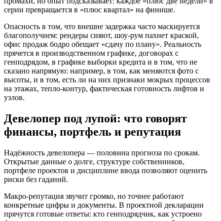
промахи, но опыт подсказывает: каждое «плюс две недели» в
серии превращается в «плюс квартал» на финише.
Опасность в том, что внешне задержка часто маскируется
благополучием: рендеры сияют, шоу-рум пахнет краской,
офис продаж бодро обещает «сдачу по плану». Реальность
прячется в производственном графике, договорах с
генподрядом, в графике выборки кредита и в том, что не
сказано напрямую: например, в том, как меняются фото с
высоты, и в том, есть ли на них признаки мокрых процессов
на этажах, тепло-контур, фактическая готовность лифтов и
узлов.
Девелопер под лупой: что говорят
финансы, портфель и репутация
Надёжность девелопера — половина прогноза по срокам.
Открытые данные о долге, структуре собственников,
портфеле проектов и дисциплине ввода позволяют оценить
риски без гаданий.
Макро-репутация звучит громко, но точнее работают
конкретные цифры и документы. В проектной декларации
прячутся готовые ответы: кто генподрядчик, как устроено