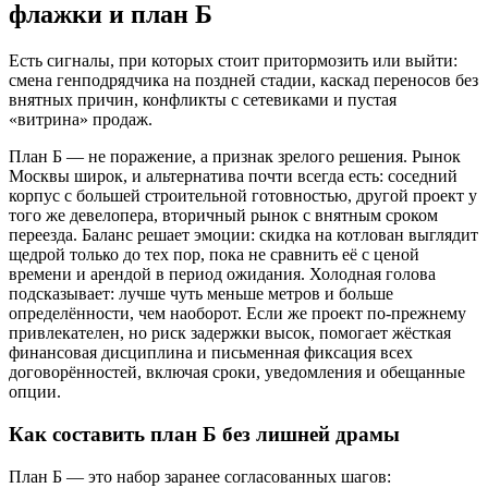
флажки и план Б
Есть сигналы, при которых стоит притормозить или выйти:
смена генподрядчика на поздней стадии, каскад переносов без
внятных причин, конфликты с сетевиками и пустая
«витрина» продаж.
План Б — не поражение, а признак зрелого решения. Рынок
Москвы широк, и альтернатива почти всегда есть: соседний
корпус с большей строительной готовностью, другой проект у
того же девелопера, вторичный рынок с внятным сроком
переезда. Баланс решает эмоции: скидка на котлован выглядит
щедрой только до тех пор, пока не сравнить её с ценой
времени и арендой в период ожидания. Холодная голова
подсказывает: лучше чуть меньше метров и больше
определённости, чем наоборот. Если же проект по-прежнему
привлекателен, но риск задержки высок, помогает жёсткая
финансовая дисциплина и письменная фиксация всех
договорённостей, включая сроки, уведомления и обещанные
опции.
Как составить план Б без лишней драмы
План Б — это набор заранее согласованных шагов: