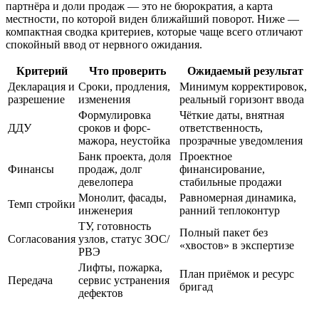
партнёра и доли продаж — это не бюрократия, а карта
местности, по которой виден ближайший поворот. Ниже —
компактная сводка критериев, которые чаще всего отличают
спокойный ввод от нервного ожидания.
Критерий
Что проверить
Ожидаемый результат
Декларация и
Сроки, продления,
Минимум корректировок,
разрешение
изменения
реальный горизонт ввода
Формулировка
Чёткие даты, внятная
ДДУ
сроков и форс-
ответственность,
мажора, неустойка
прозрачные уведомления
Банк проекта, доля
Проектное
Финансы
продаж, долг
финансирование,
девелопера
стабильные продажи
Монолит, фасады,
Равномерная динамика,
Темп стройки
инженерия
ранний теплоконтур
ТУ, готовность
Полный пакет без
Согласования
узлов, статус ЗОС/
«хвостов» в экспертизе
РВЭ
Лифты, пожарка,
План приёмок и ресурс
Передача
сервис устранения
бригад
дефектов